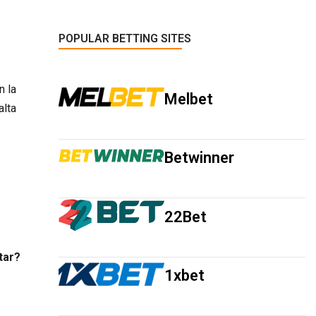
POPULAR BETTING SITES
n la
Melbet
alta
Betwinner
22Bet
tar?
1xbet