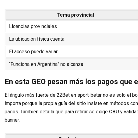
Tema provincial
Licencias provinciales
La ubicación física cuenta
El acceso puede variar
“Funciona en Argentina” no alcanza
En esta GEO pesan más los pagos que e
El ángulo más fuerte de 22Bet en sport-betar no es solo el bo
importa porque la propia guía del sitio insiste en métodos c
pagos. También detalla que para retirar se exige
CBU
y valida
banner.