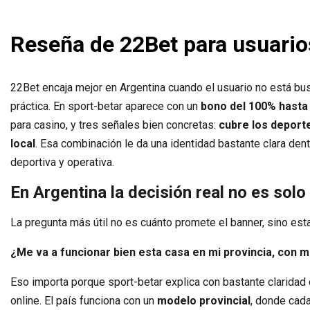
Reseña de 22Bet para usuario
22Bet encaja mejor en Argentina cuando el usuario no está bu
práctica. En sport-betar aparece con un
bono del 100% hasta
para casino, y tres señales bien concretas:
cubre los deporte
local
. Esa combinación le da una identidad bastante clara dentr
deportiva y operativa.
En Argentina la decisión real no es solo
La pregunta más útil no es cuánto promete el banner, sino esta
¿Me va a funcionar bien esta casa en mi provincia, con m
Eso importa porque sport-betar explica con bastante claridad 
online. El país funciona con un
modelo provincial
, donde cada 