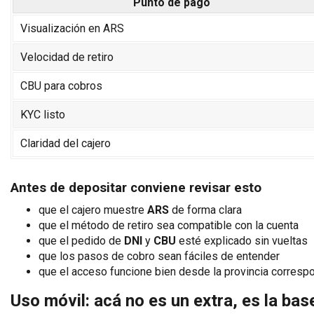
Punto de pago
Visualización en ARS
Velocidad de retiro
CBU para cobros
KYC listo
Claridad del cajero
Antes de depositar conviene revisar esto
que el cajero muestre
ARS
de forma clara
que el método de retiro sea compatible con la cuenta
que el pedido de
DNI
y
CBU
esté explicado sin vueltas
que los pasos de cobro sean fáciles de entender
que el acceso funcione bien desde la provincia corresp
Uso móvil: acá no es un extra, es la bas