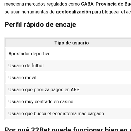
menciona mercados regulados como
CABA
,
Provincia de Bu
se usan herramientas de
geolocalización
para bloquear el ac
Perfil rápido de encaje
Tipo de usuario
Apostador deportivo
Usuario de fútbol
Usuario móvil
Usuario que prioriza pagos en ARS
Usuario muy centrado en casino
Usuario que busca el ecosistema más cargado
Por qué 22Bet puede funcionar bien en 