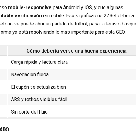
ceso
mobile-responsive
para Android y iOS, y que algunas
y
doble verificación
en mobile. Eso significa que 22Bet debería
éfono se puede abrir un partido de fútbol, pasar a tenis o básque
ataforma ya está resolviendo lo más importante para esta GEO.
Cómo debería verse una buena experiencia
Carga rápida y lectura clara
Navegación fluida
El cupón se actualiza bien
ARS y retiros visibles fácil
Sin corte del flujo
xto