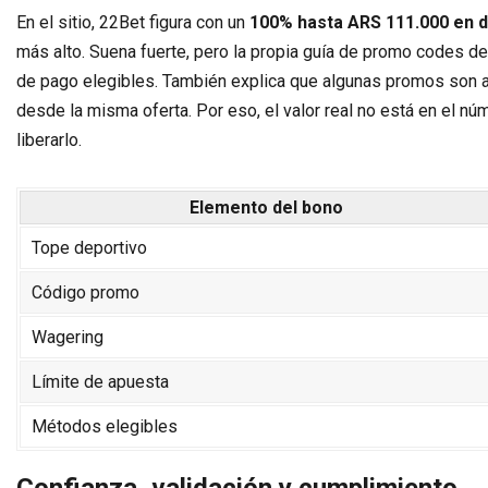
En el sitio, 22Bet figura con un
100% hasta ARS 111.000 en 
más alto. Suena fuerte, pero la propia guía de promo codes de
de pago elegibles. También explica que algunas promos son au
desde la misma oferta. Por eso, el valor real no está en el núm
liberarlo.
Elemento del bono
Tope deportivo
Código promo
Wagering
Límite de apuesta
Métodos elegibles