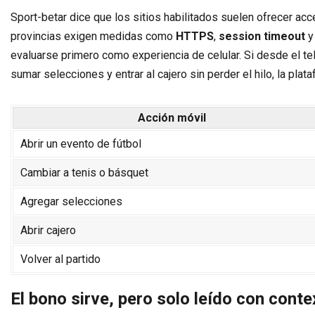
Sport-betar dice que los sitios habilitados suelen ofrecer ac
provincias exigen medidas como
HTTPS
,
session timeout
evaluarse primero como experiencia de celular. Si desde el tel
sumar selecciones y entrar al cajero sin perder el hilo, la pl
Acción móvil
Abrir un evento de fútbol
Cambiar a tenis o básquet
Agregar selecciones
Abrir cajero
Volver al partido
El bono sirve, pero solo leído con conte