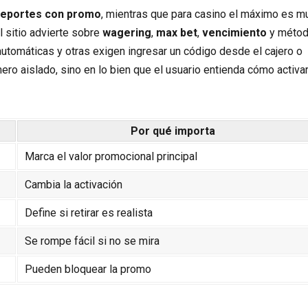
deportes con promo
, mientras que para casino el máximo es m
l sitio advierte sobre
wagering
,
max bet
,
vencimiento
y méto
tomáticas y otras exigen ingresar un código desde el cajero o
ero aislado, sino en lo bien que el usuario entienda cómo activar
Por qué importa
Marca el valor promocional principal
Cambia la activación
Define si retirar es realista
Se rompe fácil si no se mira
Pueden bloquear la promo