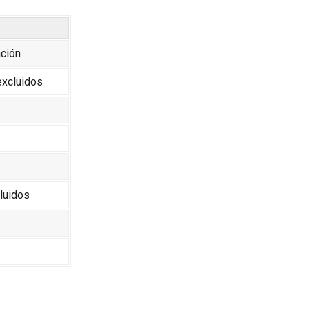
ación
excluidos
luidos