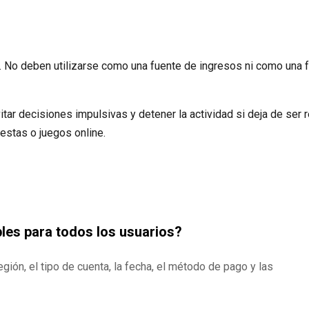
. No deben utilizarse como una fuente de ingresos ni como una 
ar decisiones impulsivas y detener la actividad si deja de ser r
estas o juegos online.
les para todos los usuarios?
ión, el tipo de cuenta, la fecha, el método de pago y las