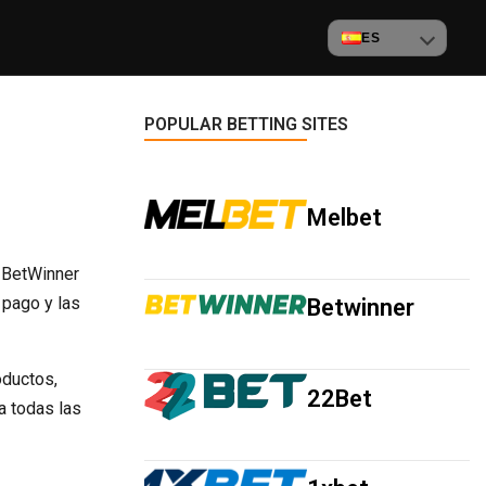
ES
POPULAR BETTING SITES
Melbet
 BetWinner
 pago y las
Betwinner
oductos,
22Bet
a todas las