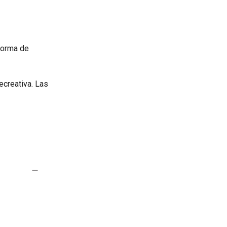
forma de
ecreativa. Las