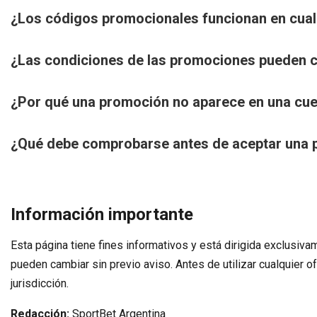
¿Los códigos promocionales funcionan en cua
¿Las condiciones de las promociones pueden 
¿Por qué una promoción no aparece en una cu
¿Qué debe comprobarse antes de aceptar una
Información importante
Esta página tiene fines informativos y está dirigida exclusiv
pueden cambiar sin previo aviso. Antes de utilizar cualquier of
jurisdicción.
Redacción:
SportBet Argentina