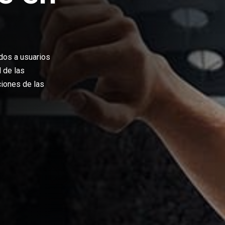
dos a usuarios
 de las
ciones de las