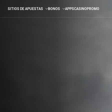
SITIOS DE APUESTAS
BONOS
APPS
CASINO
PROMO