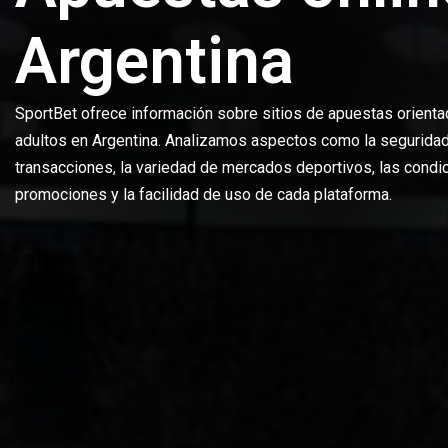
Argentina
SportBet ofrece información sobre sitios de apuestas orienta
adultos en Argentina. Analizamos aspectos como la seguridad
transacciones, la variedad de mercados deportivos, las condi
promociones y la facilidad de uso de cada plataforma.